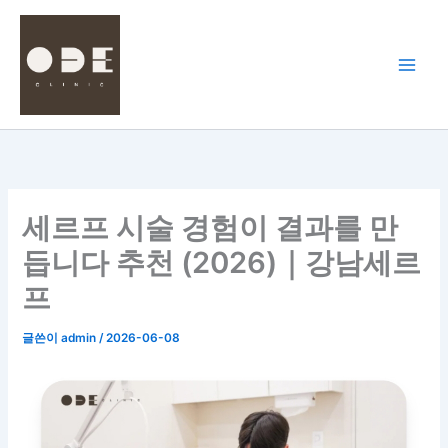
콘
텐
츠
로
건
너
뛰
기
세르프 시술 경험이 결과를 만
듭니다 추천 (2026)｜강남세르
프
글쓴이
admin
/
2026-06-08