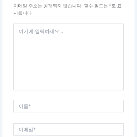
이메일 주소는 공개되지 않습니다.
필수 필드는
*
로 표
시됩니다
여
기
에
입
력
하
세
요...
이
름
*
이
메