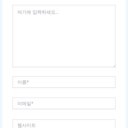
여
기
에
입
력
하
세
요...
이
름
*
이
메
일
*
웹
사