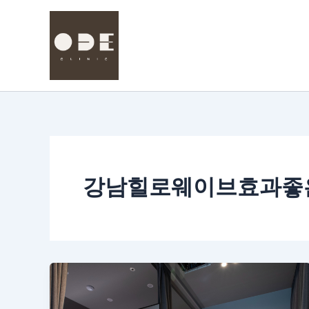
콘
텐
츠
로
건
너
뛰
기
강남힐로웨이브효과좋