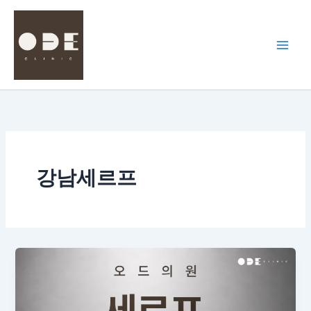
콘
텐
츠
로
건
너
뛰
기
강남세르프