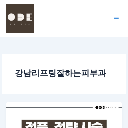
콘
텐
츠
로
건
너
뛰
기
강남리프팅잘하는피부과